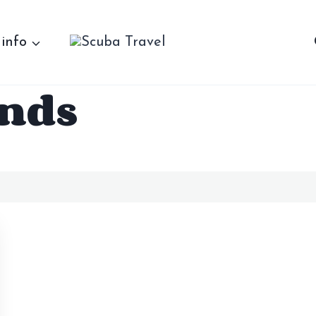
 info
ands