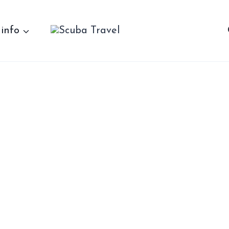
 info
ives