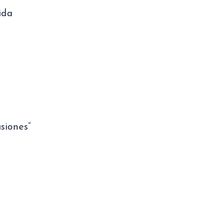
ida
siones”