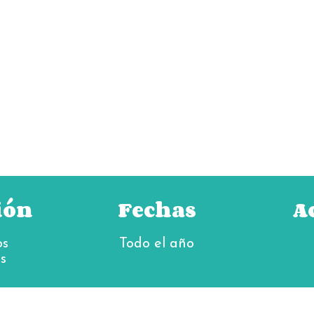
ión
Fechas
A
os
Todo el año
s