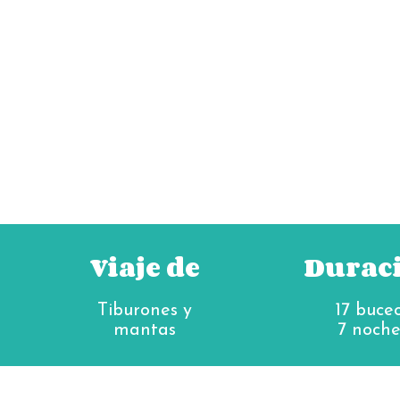
Viaje de
Durac
Tiburones y
17 buce
mantas
7 noche