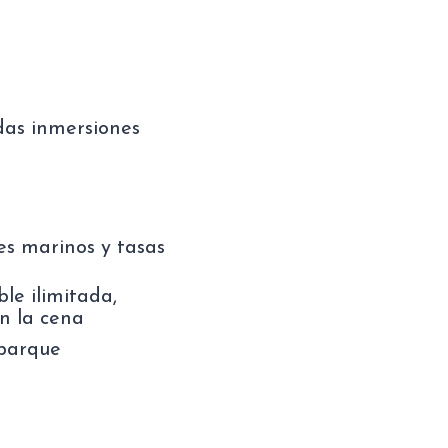
idas inmersiones
es marinos y tasas
le ilimitada,
on la cena
mbarque