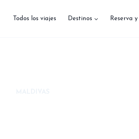
Saltar
al
contenido
Todos los viajes
Destinos
Reserva y
MALDIVAS
Best of Mald
DESDE €2,490