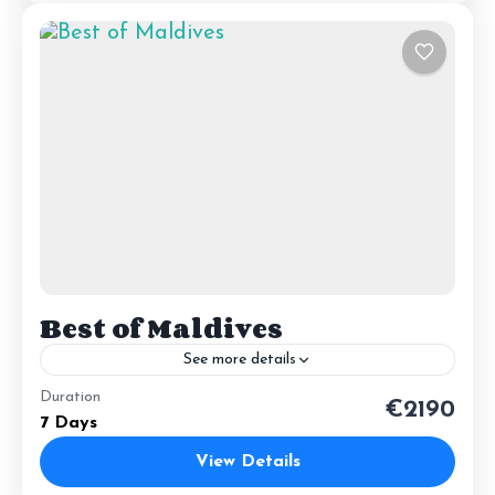
Best of Maldives
See more details
Maldivas Best of Maldives Desde
Duration
€2190
€2,490 Viaje deTiburones y mantas
7 Days
Duración17 buceos7 noches FechasTodo
View Details
el año AccessoMalé
Maldives
BuceadorAvanzado, 50+ inmersiones